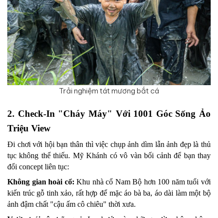
Trải nghiệm tát mương bắt cá
2. Check-In "Cháy Máy" Với 1001 Góc Sống Ảo 
Triệu View
Đi chơi với hội bạn thân thì việc chụp ảnh dìm lẫn ảnh đẹp là thủ 
tục không thể thiếu. Mỹ Khánh có vô vàn bối cảnh để bạn thay 
đổi concept liên tục:
Không gian hoài cổ:
 Khu nhà cổ Nam Bộ hơn 100 năm tuổi với 
kiến trúc gỗ tinh xảo, rất hợp để mặc áo bà ba, áo dài làm một bộ 
ảnh đậm chất "cậu ấm cô chiêu" thời xưa.