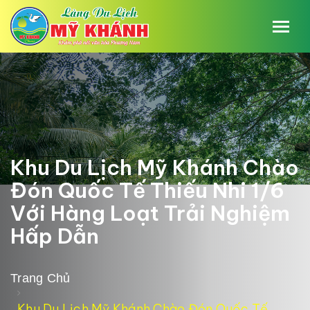
Khu Du Lịch Mỹ Khánh Chào
Đón Quốc Tế Thiếu Nhi 1/6
Với Hàng Loạt Trải Nghiệm
Hấp Dẫn
Trang Chủ
Khu Du Lịch Mỹ Khánh Chào Đón Quốc Tế