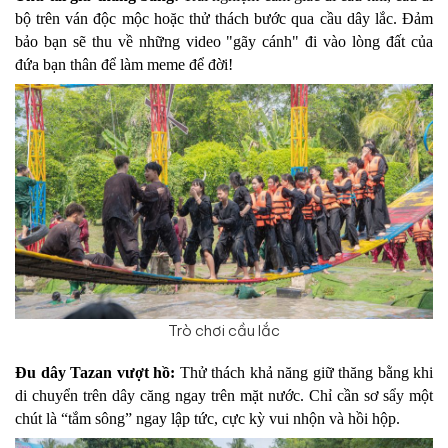
bộ trên ván độc mộc hoặc thử thách bước qua cầu dây lắc. Đảm 
bảo bạn sẽ thu về những video "gãy cánh" đi vào lòng đất của 
đứa bạn thân để làm meme để đời!
Trò chơi cầu lắc
Đu dây Tazan vượt hồ: 
Thử thách khả năng giữ thăng bằng khi 
di chuyển trên dây căng ngay trên mặt nước. Chỉ cần sơ sẩy một 
chút là “tắm sông” ngay lập tức, cực kỳ vui nhộn và hồi hộp.