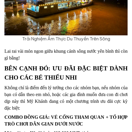
Trải Nghiệm Ẩm Thực Du Thuyền Trên Sông
Lai rai vài món ngon giữa khung cảnh sông nước yên bình thì còn 
gì bằng!
BÊN CẠNH ĐÓ: ƯU ĐÃI ĐẶC BIỆT DÀNH 
CHO CÁC BÉ THIẾU NHI
Không chỉ là điểm đến lý tưởng cho các nhóm bạn, nếu nhóm của 
bạn có dẫn theo em nhỏ, hoặc các gia đình muốn đưa con đi chơi 
dịp này thì Mỹ Khánh đang có một chương trình ưu đãi cực kỳ 
đặc biệt:
COMBO ĐỒNG GIÁ: VÉ CỔNG THAM QUAN + TỔ HỢP 
TRÒ CHƠI DÂN GIAN DƯỚI NƯỚC