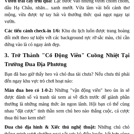
Vườn trái cây trĩu quả:
 Lạc bước vào những vườn chôm chôm, 
dâu Hạ Châu, nhãn... xanh mướt. Vừa làm vài bối cảnh thơ 
mộng, vừa được tự tay hái và thưởng thức quả ngọt ngay tại 
vườn.
Các tiểu cảnh check-in 1/6:
 Khu du lịch luôn được trang hoàng 
đổi mới theo sự kiện với các background rực rỡ sắc màu, chỉ cần 
đứng vào là có ngay ảnh đẹp.
3. Trở Thành "Cổ Động Viên" Cuồng Nhiệt Tại 
Trường Đua Địa Phương
Bạn đã bao giờ thấy heo và chó đua tài chưa? Nếu chưa thì phải 
đến ngay khu vực trò chơi hoạt náo:
Màn đua heo có 1-0-2:
 Những "vận động viên" heo ủn ỉn sẽ 
được đánh số và tranh tài xem ai về đích trước để giành phần 
thưởng là những máng thức ăn ngon lành. Hội bạn có thể cùng 
nhau "đặt cược" tinh thần xem chú heo nào thắng cuộc, cá cược 
thua thì bao kem nhé!
Đua chó địa hình & Xiếc thú nghệ thuật:
 Những chú chó 
thông minh vượt chướng ngại vật cực kỳ điêu luyện, kết hợp cùng 