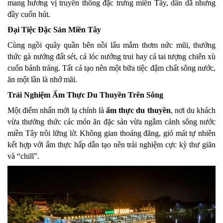
mang hương vị truyền thống đặc trưng miền Tây, dân dã nhưng 
đầy cuốn hút.
Đại Tiệc Đặc Sản Miền Tây
Cùng ngồi quây quần bên nồi lẩu mắm thơm nức mũi, thưởng 
thức gà nướng đất sét, cá lóc nướng trui hay cá tai tượng chiên xù 
cuốn bánh tráng. Tất cả tạo nên một bữa tiệc đậm chất sông nước, 
ăn một lần là nhớ mãi.
Trải Nghiệm Ẩm Thực Du Thuyền Trên Sông
Một điểm nhấn mới lạ chính là 
ẩm thực du thuyền
, nơi du khách 
vừa thưởng thức các món ăn đặc sản vừa ngắm cảnh sông nước 
miền Tây trôi lững lờ. Không gian thoáng đãng, gió mát tự nhiên 
kết hợp với ẩm thực hấp dẫn tạo nên trải nghiệm cực kỳ thư giãn 
và “chill”.