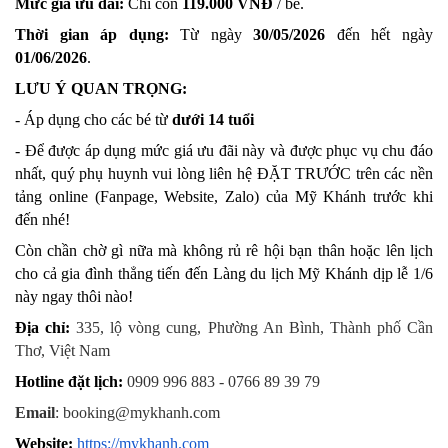
Mức giá ưu đãi:
 Chỉ còn 
119.000 VNĐ
 / bé.
Thời gian áp dụng:
 Từ ngày 
30/05/2026
 đến hết ngày 
01/06/2026
.
LƯU Ý QUAN TRỌNG:
- Áp dụng cho các bé từ 
dưới 14 tuổi
- Để được áp dụng mức giá ưu đãi này và được phục vụ chu đáo 
nhất, quý phụ huynh vui lòng liên hệ ĐẶT TRƯỚC trên các nền 
tảng online (Fanpage, Website, Zalo) của Mỹ Khánh trước khi 
đến nhé!
Còn chần chờ gì nữa mà không rủ rê hội bạn thân hoặc lên lịch 
cho cả gia đình thẳng tiến đến Làng du lịch Mỹ Khánh dịp lễ 1/6 
này ngay thôi nào!
Địa chỉ:
335, lộ vòng cung, Phường An Bình, Thành phố Cần 
Thơ, Việt Nam
Hotline đặt lịch:
0909 996 883 - 0766 89 39 79
Email
: booking@mykhanh.com
Website: 
https://mykhanh.com