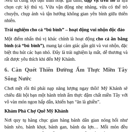
Nếu đi cùng hội bạn thân hoặc gia đình, 
đạp vịt trên hồ
 là lựa 
chọn cực kỳ thú vị. Vừa vận động nhẹ nhàng, vừa có thể trò 
chuyện, chụp ảnh và tận hưởng không gian yên bình giữa thiên 
nhiên.
Trải nghiệm cho cá “bú bình” – hoạt động vui nhộn độc đáo
Một điểm nhấn thú vị khác chính là hoạt động 
cho cá ăn bằng 
bình (cá “bú bình”)
, mang lại cảm giác gần gũi và vui nhộn, đặc 
biệt thu hút các bạn nhỏ. Đây là trải nghiệm lạ mắt, dễ thương và 
rất được yêu thích khi đến Mỹ Khánh.
6. Càn Quét Thiên Đường Ẩm Thực Miền Tây 
Sông Nước
Chơi mệt rồi thì phải nạp năng lượng ngay thôi! Mỹ Khánh sẽ 
chiêu đãi hội bạn một hành trình ẩm thực đậm chất miền Tây với 
vô vàn món ngon hấp dẫn, khiến bạn “ăn là ghiền”.
Khám Phá Chợ Quê Mỹ Khánh
Nơi quy tụ hàng chục gian hàng bánh dân gian nóng hổi như 
bánh xèo, bánh khọt, bánh gan, bánh da lợn… Mỗi món đều 