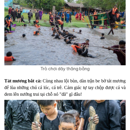
Trò chơi dây thăng bằng
Tát mương bắt cá:
 Cùng nhau lội bùn, dàn trận be bờ tát mương 
để lùa những chú cá lóc, cá trê. Cảm giác tự tay chộp được cá và 
đem lên nướng trui tại chỗ nó "đã" gì đâu!