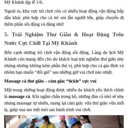
Mỹ Khánh dịp lễ 1/6.
Ngoài ra, khu vực trò chơi còn có nhiều hoạt động vận động hấp 
dẫn khác phù hợp cho cả trẻ em lẫn người lớn, giúp chuyến đi 
thêm phần sôi động và đáng nhớ.
5. Trải Nghiệm Thư Giãn & Hoạt Động Trên 
Nước Cực Chill Tại Mỹ Khánh
Bên cạnh những trò chơi vận động sôi động, Làng du lịch Mỹ 
Khánh còn mang đến cho du khách loạt trải nghiệm thư giãn nhẹ 
nhàng nhưng không kém phần thú vị, phù hợp cho cả gia đình và 
nhóm bạn muốn “đổi gió” sau những giờ vui chơi náo nhiệt.
Massage cá thư giãn – cảm giác “tickle” cực vui
Một trong những hoạt động được nhiều du khách yêu thích chính 
là 
massage cá
. Khi ngâm chân trong hồ, những đàn cá nhỏ sẽ nhẹ 
nhàng massage tự nhiên, mang lại cảm giác vừa thư giãn vừa mới 
lạ, giúp xua tan mệt mỏi sau hành trình vui chơi.