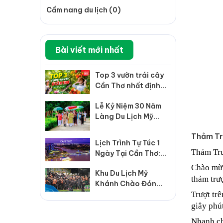
Cẩm nang du lịch (0)
Bài viết mới nhất
Top 3 vườn trái cây
Cần Thơ nhất định
phải ghé mùa hè này
Lễ Kỷ Niệm 30 Năm
Làng Du Lịch Mỹ
Khánh – Sự Kiện Du
Thảm Tr
Lịch Sinh Thái Nổi
Lịch Trình Tự Túc 1
Bật Tại Cần Thơ
Thảm Trư
Ngày Tại Cần Thơ:
Top 5 Điểm Đến
Chào mừn
Khu Du Lịch Mỹ
Không Thể Bỏ Qua
thảm trư
Khánh Chào Đón
Quốc Tế Thiếu Nhi
Trượt tr
1/6 Với Hàng Loạt
giây phú
Trải Nghiệm Hấp Dẫn
Nhanh ch