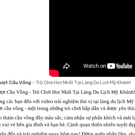
ượt Cầu Vồng
- Trò Chơi Hot Nhất Tại Làng Du Lịch Mỹ Khánh!
ợt Cầu Vồng - Trò Chơi Hot Nhất Tại Làng Du Lịch Mỹ Khánh
g các bạn đến với video trải nghiệm thú vị tại làng du lịch Mỹ
ợt cầu vồng - một trong những trò chơi hấp dẫn và được yêu thí
ên thảm cầu vồng đầy màu sắc, cảm nhận sự phấn khích và mát l
t vui vẻ bên gia đình và bạn bè. Cảnh quan thiên nhiên tuyệt đẹ
ân đến và trải nghiệm ngay hôm nay! Đừng quên nhấn like, shar