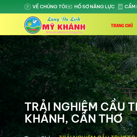
VỀ CHÚNG TÔI
HỒ SƠ NĂNG LỰC
CẨM 
TRANG CHỦ
TRẢI NGHIỆM CẦU T
KHÁNH, CẦN THƠ