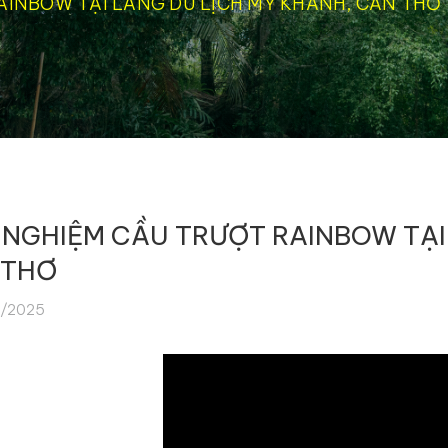
AINBOW TẠI LÀNG DU LỊCH MỸ KHÁNH, CẦN THƠ
 NGHIỆM CẦU TRƯỢT RAINBOW TẠI
 THƠ
/2025