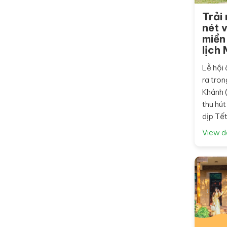
Trải
nét 
miền
lịch
Lễ hội
ra tron
Khánh 
thu hú
dịp Tết 
View d