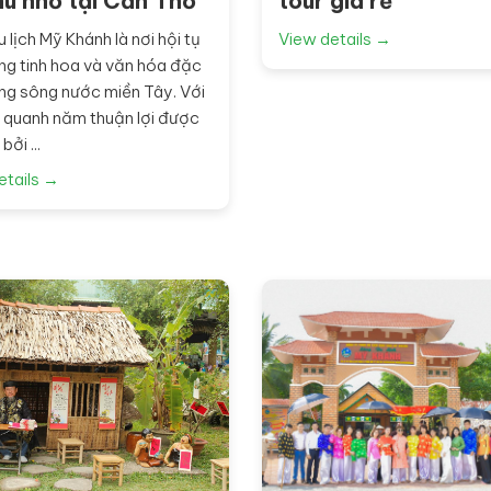
hu nhỏ tại Cần Thơ
tour giá rẻ
 lịch Mỹ Khánh là nơi hội tụ
View details →
ng tinh hoa và văn hóa đặc
ng sông nước miền Tây. Với
u quanh năm thuận lợi được
ởi ...
etails →