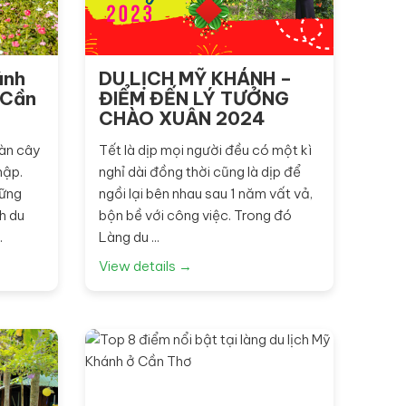
ánh
DU LỊCH MỸ KHÁNH –
i Cần
ĐIỂM ĐẾN LÝ TƯỞNG
CHÀO XUÂN 2024
àn cây
Tết là dịp mọi người đều có một kì
nập.
nghỉ dài đồng thời cũng là dịp để
hững
ngồi lại bên nhau sau 1 năm vất vả,
h du
bộn bề với công việc. Trong đó
.
Làng du ...
View details →