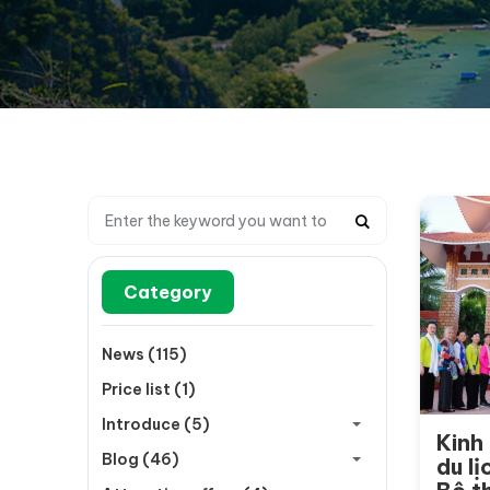
Category
News (115)
Price list (1)
Introduce (5)
Kinh
Blog (46)
du l