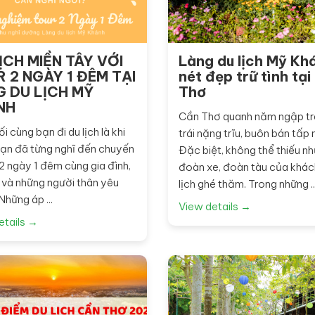
ỊCH MIỀN TÂY VỚI
Làng du lịch Mỹ Kh
 2 NGÀY 1 ĐÊM TẠI
nét đẹp trữ tình tạ
 DU LỊCH MỸ
Thơ
NH
Cần Thơ quanh năm ngập tr
i cùng bạn đi du lịch là khi
trái nặng trĩu, buôn bán tấp 
ạn đã từng nghĩ đến chuyến
Đặc biệt, không thể thiếu n
 2 ngày 1 đêm cùng gia đình,
đoàn xe, đoàn tàu của khác
 và những người thân yêu
lịch ghé thăm. Trong những ..
hững áp ...
View details →
etails →