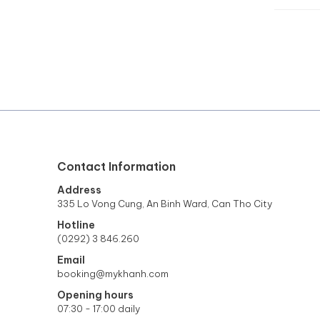
Contact Information
Address
335 Lo Vong Cung, An Binh Ward, Can Tho City
Hotline
(0292) 3 846.260
Email
booking@mykhanh.com
Opening hours
07:30 - 17:00 daily