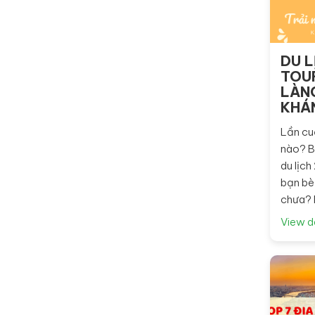
DU L
TOUR
LÀNG
KHÁ
Lần cuố
nào? B
du lịch
bạn bè
chưa? N
View d