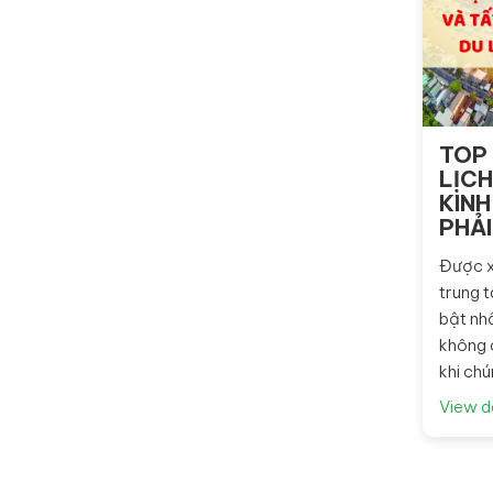
TOP 
LỊCH
KINH
PHẢI
Được x
trung t
bật nh
không c
khi chú
View d