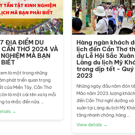
7 ĐỊA ĐIỂM DU
Hàng ngàn khách d
 CẦN THƠ 2024 VÀ
lịch đến Cần Thơ t
 NGHIỆM MÀ BẠN
dự Lễ Hội Sắc Xuân 
 BIẾT
Làng du lịch Mỹ Kh
trong dịp tết - Qu
em là một trong những
2023
âm phát triển quan trọng
Những ngày đầu năm đón t
ất của Miền Tây, Cần Thơ
Mão năm 2023, lượng khách 
òn là một cái tên xa lạ mỗi
đến Cần Thơ nghỉ dưỡng và 
ng ta nhắc đến nửa. ...
xuân tại Làng du lịch Mỹ Khá
etails →
tăng nhanh chóng, hàng ...
View details →