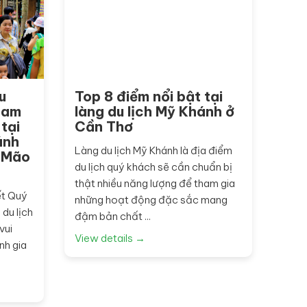
u
Top 8 điểm nổi bật tại
ham
làng du lịch Mỹ Khánh ở
tại
Cần Thơ
ánh
Làng du lịch Mỹ Khánh là địa điểm
ý Mão
du lịch quý khách sẽ cần chuẩn bị
thật nhiều năng lượng để tham gia
ết Quý
những hoạt động đặc sắc mang
du lịch
đậm bản chất ...
vui
View details →
nh gia