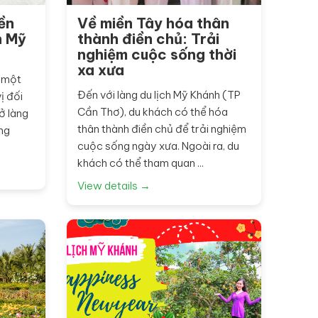
ền
Về miền Tây hóa thân
h Mỹ
thành điền chủ: Trải
nghiệm cuộc sống thời
xa xưa
à một
Đến với làng du lịch Mỹ Khánh (TP
ị đối
Cần Thơ), du khách có thể hóa
ở làng
thân thành điền chủ để trải nghiệm
ng
cuộc sống ngày xưa. Ngoài ra, du
khách có thể tham quan ...
View details →