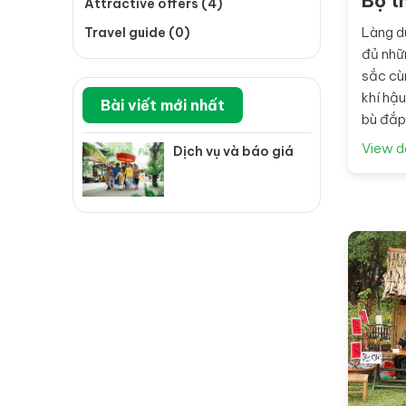
Bộ t
Attractive offers (4)
Làng du
Travel guide (0)
đủ nhữ
sắc cù
khí hậ
Bài viết mới nhất
bù đắp b
View d
Dịch vụ và báo giá