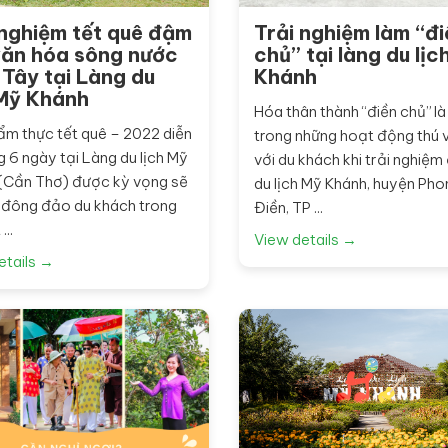
 nghiệm tết quê đậm
Trải nghiệm làm “đi
văn hóa sông nước
chủ” tại làng du lịc
 Tây tại Làng du
Khánh
 Mỹ Khánh
Hóa thân thành “điền chủ” l
 ẩm thực tết quê – 2022 diễn
trong những hoạt động thú v
g 6 ngày tại Làng du lịch Mỹ
với du khách khi trải nghiệm 
(Cần Thơ) được kỳ vọng sẽ
du lịch Mỹ Khánh, huyện Pho
t đông đảo du khách trong
Điền, TP ...
...
View details →
etails →