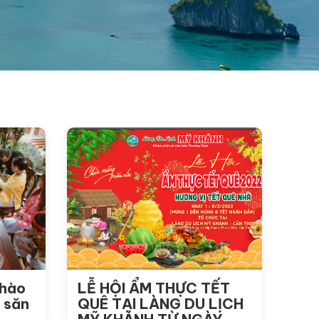
 hào
LỄ HỘI ẨM THỰC TẾT
 săn
QUÊ TẠI LÀNG DU LỊCH