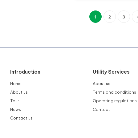
1
2
3
(current)
Introduction
Utility Services
Home
About us
About us
Terms and conditions
Tour
Operating regulations
News
Contact
Contact us