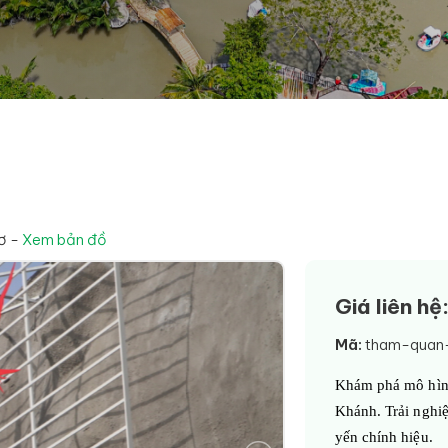
ơ -
Xem bản đồ
Giá liên h
Mã:
tham-quan
Khám phá mô hình
Khánh. Trải nghiệ
yến chính hiệu.