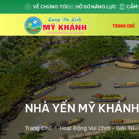
VỀ CHÚNG TÔI
HỒ SƠ NĂNG LỰC
CẨM 
TRANG CHỦ
NHÀ YẾN MỸ KHÁNH
Trang Chủ
Hoạt Động Vui Chơi - Giải Trí