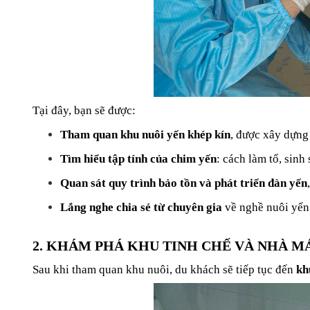
Tại đây, bạn sẽ được:
Tham quan khu nuôi yến khép kín
, được xây dựng
Tìm hiểu tập tính của chim yến
: cách làm tổ, sinh
Quan sát quy trình bảo tồn và phát triển đàn yến
Lắng nghe chia sẻ từ chuyên gia
 về nghề nuôi yến
2. KHÁM PHÁ KHU TINH CHẾ VÀ NHÀ M
Sau khi tham quan khu nuôi, du khách sẽ tiếp tục đến 
kh