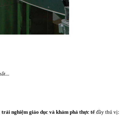
ất...
 
trải nghiệm giáo dục và khám phá thực tế
 đầy thú vị: