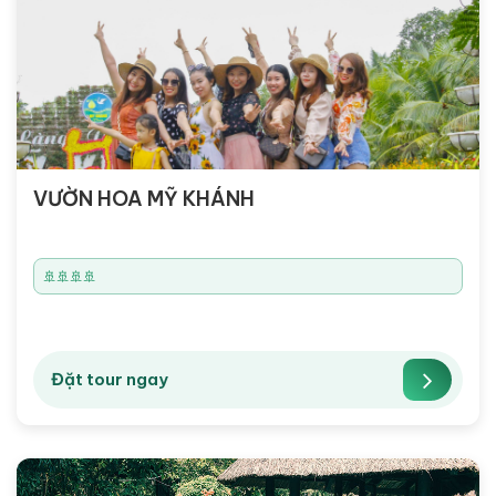
VƯỜN HOA MỸ KHÁNH
🚢🚢🚢🚢
Đặt tour ngay