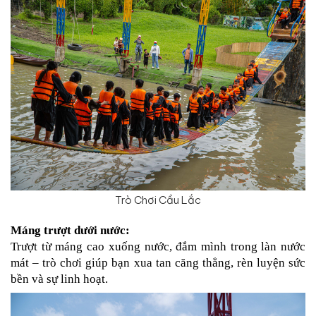
Trò Chơi Cầu Lắc
Máng trượt dưới nước:
Trượt từ máng cao xuống nước, đắm mình trong làn nước 
mát – trò chơi giúp bạn xua tan căng thẳng, rèn luyện sức 
bền và sự linh hoạt. 