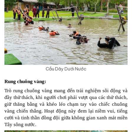
Cầu Dây Dưới Nước
Rung chuông vàng:
Trò rung chuông vàng mang đến trải nghiệm sôi động và 
đầy thử thách, khi người chơi phải vượt qua các thử thách, 
giữ thăng bằng và khéo léo chạm tay vào chiếc chuông 
vàng chiến thắng. Hoạt động này đem lại niềm vui, tiếng 
cười và tinh thần đồng đội giữa không gian xanh mát miền 
Tây sông nước.