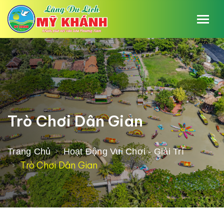
Trò Chơi Dân Gian
Trang Chủ
Hoạt Động Vui Chơi - Giải Trí
Trò Chơi Dân Gian