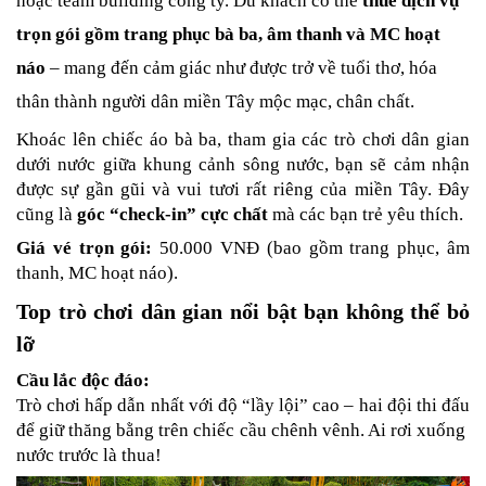
hoặc team building công ty. Du khách có thể 
thuê dịch vụ 
trọn gói gồm trang phục bà ba, âm thanh và MC hoạt 
náo
 – mang đến cảm giác như được trở về tuổi thơ, hóa 
thân thành người dân miền Tây mộc mạc, chân chất.
Khoác lên chiếc áo bà ba, tham gia các trò chơi dân gian 
dưới nước giữa khung cảnh sông nước, bạn sẽ cảm nhận 
được sự gần gũi và vui tươi rất riêng của miền Tây. Đây 
cũng là 
góc “check-in” cực chất
 mà các bạn trẻ yêu thích.
Giá vé trọn gói:
 50.000 VNĐ (bao gồm trang phục, âm 
thanh, MC hoạt náo).
Top trò chơi dân gian nổi bật bạn không thể bỏ 
lỡ
Cầu lắc độc đáo:
Trò chơi hấp dẫn nhất với độ “lầy lội” cao – hai đội thi đấu 
để giữ thăng bằng trên chiếc cầu chênh vênh. Ai rơi xuống  
nước trước là thua!