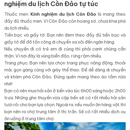
nghiệm du lịch Côn Đảo tự túc
Thuốc men:
Kinh nghiệm du lịch Côn Đảo
là mang theo
đầy đủ thuốc men. Vì Côn Đảo còn hoang sơ, chưa khai phá
du lịch nhiều.
Tiền bạc và giấy tờ: Bạn nên đem theo đầy đủ tiền bạc và
giấy tờ để đỡ tốn công di chuyển xa xôi đến ngân hàng.
Nếu chuyến đi có trẻ em đi cùng thì phải canh chừng cẩn
thận. Vì nơi đây là vùng biển đảo, rừng rậm nhiều.
Trang phục: Bạn nên lựa chọn trang phục năng động, thoải
mái, gọn gàng cùng với giày thể thao. Để dễ dàng di chuyển
và khám phá Côn Đảo. Đừng quên mang theo áo tắm nữa
nhé!
Bạn có nên mua hải sản ở bến vào lúc 6h00 sáng hoặc 2h00
trưa. Những ghe thuyền vừa cập bến sẽ có rất nhiều hải sản
tươi rói cho bạn lựa chọn. Ngoài ra, nếu muốn ăn hàng vặt thì
bạn nên ra chợ trung tâm ở thị trấn. Sẽ có rất nhiều dịch vụ
ăn uống ở trung tâm chợ.