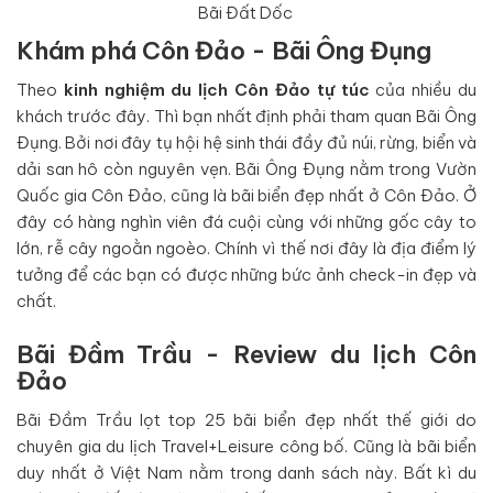
Bãi Đất Dốc
Khám phá Côn Đảo - Bãi Ông Đụng
Theo
kinh nghiệm du lịch Côn Đảo tự túc
của nhiều du
khách trước đây. Thì bạn nhất định phải tham quan Bãi Ông
Đụng. Bởi nơi đây tụ hội hệ sinh thái đầy đủ núi, rừng, biển và
dải san hô còn nguyên vẹn. Bãi Ông Đụng nằm trong Vườn
Quốc gia Côn Đảo, cũng là bãi biển đẹp nhất ở Côn Đảo. Ở
đây có hàng nghìn viên đá cuội cùng với những gốc cây to
lớn, rễ cây ngoằn ngoèo. Chính vì thế nơi đây là địa điểm lý
tưởng để các bạn có được những bức ảnh check-in đẹp và
chất.
Bãi Đầm Trầu - Review du lịch Côn
Đảo
Bãi Đầm Trầu lọt top 25 bãi biển đẹp nhất thế giới do
chuyên gia du lịch Travel+Leisure công bố. Cũng là bãi biển
duy nhất ở Việt Nam nằm trong danh sách này. Bất kì du