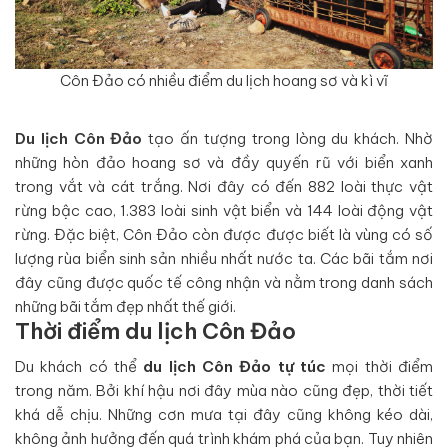
Côn Đảo có nhiều điểm du lịch hoang sơ và kì vĩ
Du lịch Côn Đảo
tạo ấn tượng trong lòng du khách. Nhờ
những hòn đảo hoang sơ và đầy quyến rũ với biển xanh
trong vắt và cát trắng. Nơi đây có đến 882 loài thực vật
rừng bậc cao, 1.383 loài sinh vật biển và 144 loài động vật
rừng. Đặc biệt, Côn Đảo còn được được biết là vùng có số
lượng rùa biển sinh sản nhiều nhất nước ta. Các bãi tắm nơi
đây cũng được quốc tế công nhận và nằm trong danh sách
những bãi tắm đẹp nhất thế giới.
Thời điểm du lịch Côn Đảo
Du khách có thể
du lịch Côn Đảo tự túc
mọi thời điểm
trong năm. Bởi khí hậu nơi đây mùa nào cũng đẹp, thời tiết
khá dễ chịu. Những cơn mưa tại đây cũng không kéo dài,
không ảnh hưởng đến quá trình khám phá của bạn. Tuy nhiên