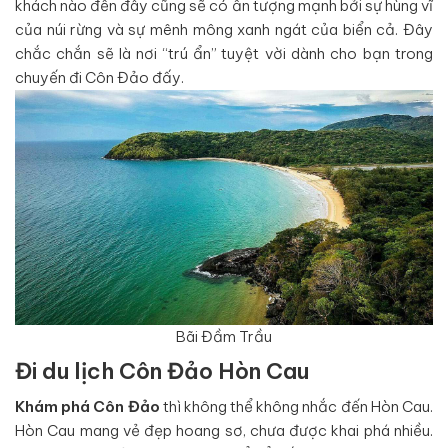
khách nào đến đây cũng sẽ có ấn tượng mạnh bởi sự hùng vĩ
của núi rừng và sự mênh mông xanh ngát của biển cả. Đây
chắc chắn sẽ là nơi “trú ẩn” tuyệt vời dành cho bạn trong
chuyến đi Côn Đảo đấy.
Bãi Đầm Trầu
Đi du lịch Côn Đảo Hòn Cau
Khám phá Côn Đảo
thì không thể không nhắc đến Hòn Cau.
Hòn Cau mang vẻ đẹp hoang sơ, chưa được khai phá nhiều.