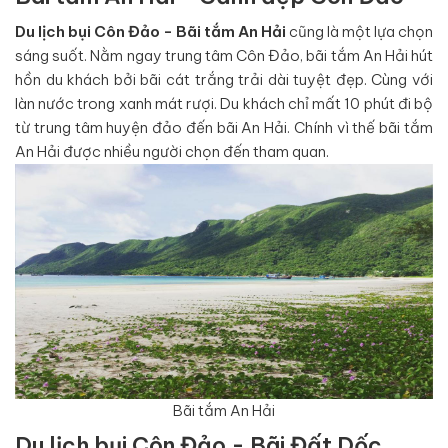
Du lịch bụi Côn Đảo - Bãi tắm An Hải
cũng là một lựa chọn
sáng suốt. Nằm ngay trung tâm Côn Đảo, bãi tắm An Hải hút
hồn du khách bởi bãi cát trắng trải dài tuyệt đẹp. Cùng với
làn nước trong xanh mát rượi. Du khách chỉ mất 10 phút đi bộ
từ trung tâm huyện đảo đến bãi An Hải. Chính vì thế bãi tắm
An Hải được nhiều người chọn đến tham quan.
Bãi tắm An Hải
Du lịch bụi Côn Đảo - Bãi Đất Dốc