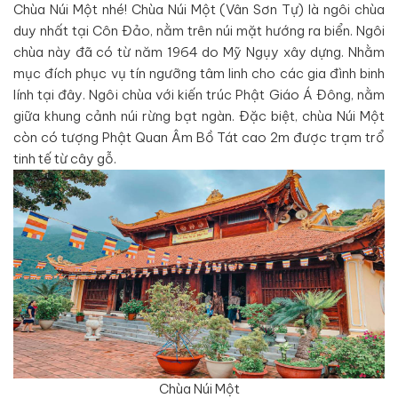
Chùa Núi Một nhé! Chùa Núi Một (Vân Sơn Tự) là ngôi chùa
duy nhất tại Côn Đảo, nằm trên núi mặt hướng ra biển. Ngôi
chùa này đã có từ năm 1964 do Mỹ Ngụy xây dựng. Nhằm
mục đích phục vụ tín ngưỡng tâm linh cho các gia đình binh
lính tại đây. Ngôi chùa với kiến trúc Phật Giáo Á Đông, nằm
giữa khung cảnh núi rừng bạt ngàn. Đặc biệt, chùa Núi Một
còn có tượng Phật Quan Âm Bồ Tát cao 2m được trạm trổ
tinh tế từ cây gỗ.
Chùa Núi Một