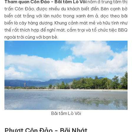
Tham quan Côn Đảo - Bãi tắm Lò Vôi
nằm ở trung tâm thị
trấn Côn Đảo, được nhiều du khách biết đến. Bên cạnh bờ
biển cát trắng với làn nước trong xanh êm ả, dọc theo bãi
biển là cây hàng dương. Khung cảnh mát mẻ và hữu tình như
thế rất thích hợp để nghỉ mát, cắm trại và tổ chức tiệc BBQ
ngoài trời cùng với bạn bè.
Bãi tắm Lò Vôi
Phượt Côn Đảo - Bãi Nhát