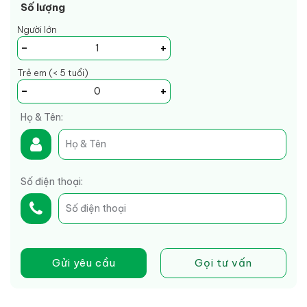
Số lượng
Người lớn
-
+
Trẻ em (< 5 tuổi)
-
+
Họ & Tên:
Số điện thoại:
Gửi yêu cầu
Gọi tư vấn