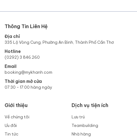
Thông Tin Liên Hệ
Địa chỉ
335 Lộ Vòng Cung, Phường An Bình, Thành Phố Cần Thơ
Hotline
(0292) 3 846.260
Email
booking@mykhanh.com
Thời gian mở cửa
07:30 - 17:00 hàng ngày
Giới thiệu
Dịch vụ tiện ích
Về chúng tôi
Lưu trú
Ưu đãi
Teambuilding
Tin tức
Nhà hàng