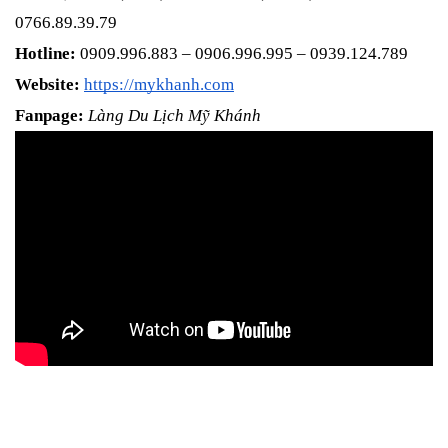
0766.89.39.79
Hotline:
 0909.996.883 – 0906.996.995 – 0939.124.789
Website:
https://mykhanh.com
Fanpage:
Làng Du Lịch Mỹ Khánh