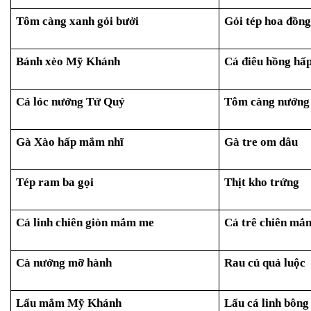
Tôm càng xanh gỏi bưởi
Gỏi tép hoa đồng
Bánh xèo Mỹ Khánh
Cá điêu hồng hấp
Cá lóc nướng Tứ Quý
Tôm càng nướng
Gà Xào hấp mắm nhĩ
Gà tre om dâu 
Tép ram ba gọi
Thịt kho trứng
Cá linh chiên giòn mắm me
Cá trê chiên mắ
Cà nướng mỡ hành
Rau củ quả luộc
Lẩu mắm Mỹ Khánh
Lẩu cá linh bông