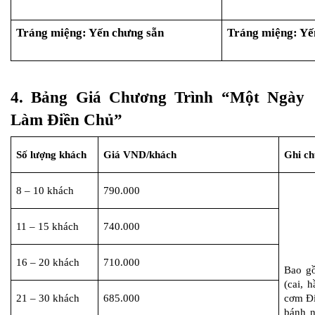
Tráng miệng: Yến chưng sẵn
Tráng miệng: Yế
4. Bảng Giá Chương Trình “Một Ngày 
Làm Điền Chủ”
Số lượng khách
Giá VND/khách
Ghi ch
8 – 10 khách
790.000
11 – 15 khách
740.000
16 – 20 khách
710.000
Bao gồ
(cai, h
21 – 30 khách
685.000
cơm Đi
bánh n