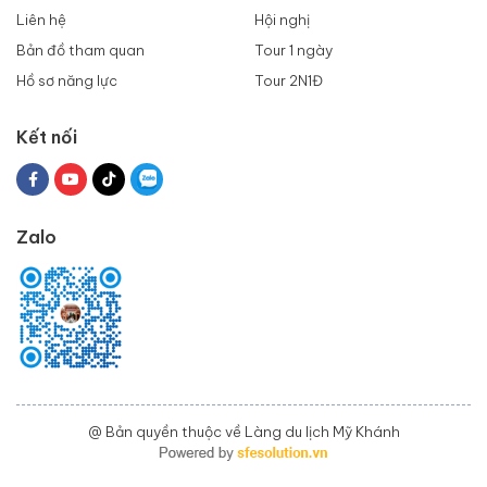
Liên hệ
Hội nghị
Bản đồ tham quan
Tour 1 ngày
Hồ sơ năng lực
Tour 2N1Đ
Kết nối
Zalo
@ Bản quyền thuộc về Làng du lịch Mỹ Khánh