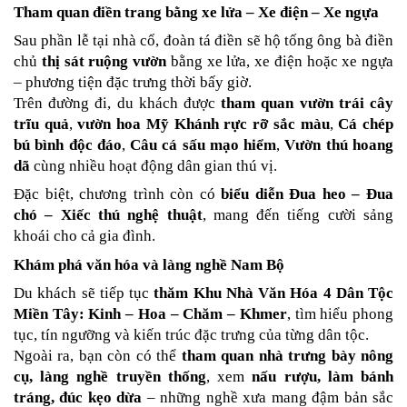
Tham quan điền trang bằng xe lửa – Xe điện – Xe ngựa
Sau phần lễ tại nhà cổ, đoàn tá điền sẽ hộ tống ông bà điền 
chủ 
thị sát ruộng vườn
 bằng xe lửa, xe điện hoặc xe ngựa 
– phương tiện đặc trưng thời bấy giờ.
Trên đường đi, du khách được 
tham quan vườn trái cây 
trĩu quả
, 
vườn hoa Mỹ Khánh rực rỡ sắc màu
, 
Cá chép 
bú bình độc đáo
, 
Câu cá sấu mạo hiểm
, 
Vườn thú hoang 
dã
 cùng nhiều hoạt động dân gian thú vị.
Đặc biệt, chương trình còn có 
biểu diễn Đua heo – Đua 
chó – Xiếc thú nghệ thuật
, mang đến tiếng cười sảng 
khoái cho cả gia đình.
Khám phá văn hóa và làng nghề Nam Bộ
Du khách sẽ tiếp tục 
thăm Khu Nhà Văn Hóa 4 Dân Tộc 
Miền Tây: Kinh – Hoa – Chăm – Khmer
, tìm hiểu phong 
tục, tín ngưỡng và kiến trúc đặc trưng của từng dân tộc.
Ngoài ra, bạn còn có thể 
tham quan nhà trưng bày nông 
cụ, làng nghề truyền thống
, xem 
nấu rượu, làm bánh 
tráng, đúc kẹo dừa
 – những nghề xưa mang đậm bản sắc 