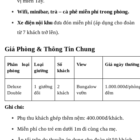
vị miền Tây.
Wifi, minibar, trà – cà phê miễn phí trong phòng.
Xe điện nội khu
 đưa đón miễn phí (áp dụng cho đoàn 
từ 7 khách trở lên).
Giá Phòng & Thông Tin Chung
Phân loại 
Loại 
Số 
View
Giá ngày thường
phòng
giường
khách
Deluxe 
1 giường 
2 
Bungalow 
1.000.000đ/phòn
Double
đôi
khách
vườn
đêm
Ghi chú:
Phụ thu khách ghép thêm nệm: 400.000đ/khách.
Miễn phí cho trẻ em dưới 1m đi cùng cha mẹ.
Ăn tối trên du thuyền áp dụng cho đoàn từ 50 khách 