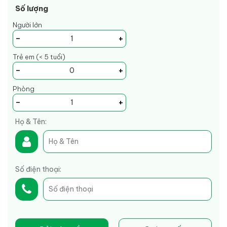
Số lượng
Người lớn
-
+
Trẻ em (< 5 tuổi)
-
+
Phòng
-
+
Họ & Tên:
Số điện thoại: