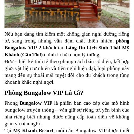
Nếu bạn đang tìm kiếm một không gian nghỉ dưỡng riêng 
tư, sang trọng nhưng vẫn đậm chất thiên nhiên, 
phòng 
Bungalow VIP 2 khách
 tại 
Làng Du Lịch Sinh Thái Mỹ 
Khánh (Cần Thơ)
 chính là lựa chọn lý tưởng.
Được thiết kế tinh tế theo phong cách bán cổ điển, kết hợp 
giữa vật liệu tự nhiên và tiện nghi hiện đại, loại phòng này 
mang đến sự thoải mái tuyệt đối cho du khách trong từng 
khoảnh khắc nghỉ ngơi.
Phòng Bungalow VIP Là Gì?
Phòng 
Bungalow VIP
 là phiên bản cao cấp của mô hình 
bungalow truyền thống – vẫn giữ sự riêng tư, yên bình của 
nhà riêng biệt nhưng được nâng cấp toàn diện về không 
gian và tiện nghi.
Tại 
Mỹ Khánh Resort
, mỗi căn Bungalow VIP được thiết 