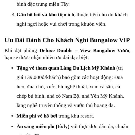
bình đặc trưng miền Tây.
Gần hồ bơi và khu tiện ích
, thuận tiện cho du khách 
nghỉ ngơi hoặc vui chơi trong khuôn viên.
Ưu Đãi Dành Cho Khách Nghỉ Bungalow VIP
Khi đặt phòng 
Deluxe Double – View Bungalow Vườn
, 
bạn sẽ được nhận nhiều ưu đãi đặc biệt:
Tặng vé tham quan Làng Du Lịch Mỹ Khánh
 (trị 
giá 139.000đ/khách) bao gồm các hoạt động: 
Đua 
heo, đua chó, xiếc thú nghệ thuật, xem cá sấu, cá 
chép bú bình, nhà cổ Nam Bộ, nhà Yến Mỹ Khánh, 
làng nghề truyền thống và vườn thú hoang dã.
Miễn phí vé hồ bơi
 trong khu resort.
Ăn sáng miễn phí (tô/ly)
 với thực đơn dân dã, chuẩn 