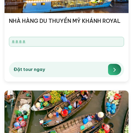
NHÀ HÀNG DU THUYỀN MỸ KHÁNH ROYAL
🚢🚢🚢🚢
Đặt tour ngay