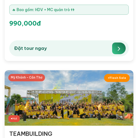
🔥 Bao gồm: HDV + MC quản trò 👫
990,000đ
Đặt tour ngay
Mỹ Khánh - Cần Thơ
Flash Sale
Hot
TEAMBUILDING