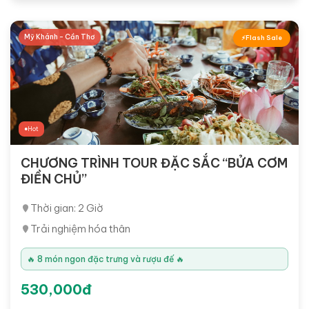
Mỹ Khánh - Cần Thơ
Flash Sale
Hot
CHƯƠNG TRÌNH TOUR ĐẶC SẮC “BỬA CƠM
ĐIỀN CHỦ”
Thời gian: 2 Giờ
Trải nghiệm hóa thân
🔥 8 món ngon đặc trưng và rượu đế 🔥
530,000đ