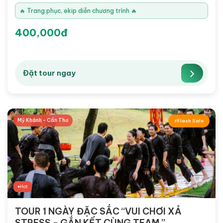
🔥 Trang phục, ekip diễn chương trình 🔥
400,000đ
Đặt tour ngay
Mỹ Khánh - Cần Thơ
Flash Sale
Hot
TOUR 1 NGÀY ĐẶC SẮC “VUI CHƠI XẢ
STRESS - GẮN KẾT CÙNG TEAM ”