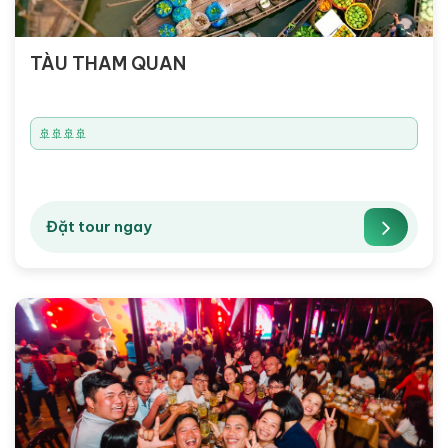
TÀU THAM QUAN
🚢🚢🚢🚢
Đặt tour ngay