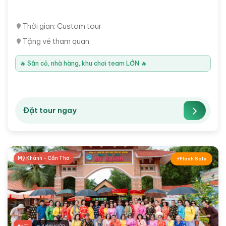
Thời gian: Custom tour
Tặng vé tham quan
🔥 Sân cỏ, nhà hàng, khu chơi team LỚN 🔥
Đặt tour ngay
Mỹ Khánh - Cần Thơ
Flash Sale
Hot
∼ View vườn