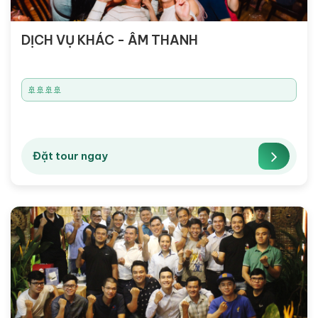
DỊCH VỤ KHÁC - ÂM THANH
🚢🚢🚢🚢
Đặt tour ngay