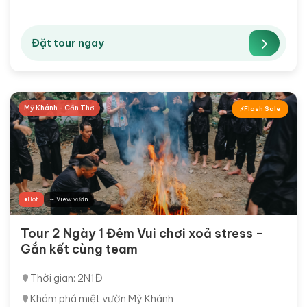
Đặt tour ngay
Mỹ Khánh - Cần Thơ
Flash Sale
Hot
∼ View vườn
Tour 2 Ngày 1 Đêm Vui chơi xoả stress -
Gắn kết cùng team
Thời gian: 2N1Đ
Khám phá miệt vườn Mỹ Khánh