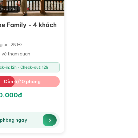
 View hồ bơi
xe Family - 4 khách
gian: 2N1Đ
 vé tham quan
ck-in: 12h - Check-out: 12h
Còn 6/10 phòng
0,000đ
 phòng ngay