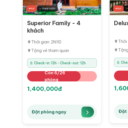
Hot
∼ View vườn
Hot
∼
Superior Family - 4
Delu
khách
Thời 
Thời gian: 2N1Đ
Tặng
Tặng vé tham quan
🚢 Che
🚢 Check-in: 12h - Check-out: 12h
Còn 6/26
phòng
1,60
1,400,000đ
Đặt
Đặt phòng ngay