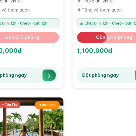
gian: 2N1Đ
Thời gian: 2N1Đ
 vé tham quan
Tặng vé tham quan
ck-in: 12h - Check-out: 12h
🚢 Check-in: 12h - Check-out: 1
Còn 5/5 phòng
Còn 6/10 phòng
0,000đ
1,100,000đ
 phòng ngay
Đặt phòng ngay
h - Cần Thơ
Flash Sale