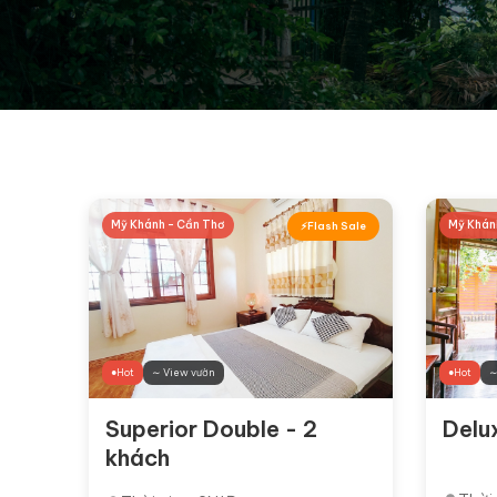
Mỹ Khánh - Cần Thơ
Mỹ Khán
Flash Sale
Hot
∼ View vườn
Hot
∼
Superior Double - 2
Delu
khách