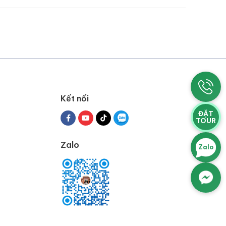
Kết nối
ĐẶT
TOUR
Zalo
Zalo