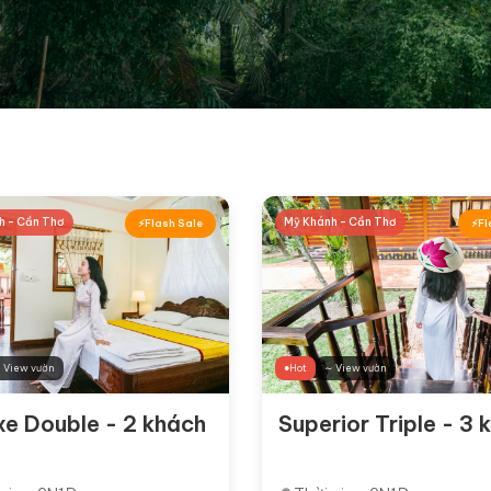
h - Cần Thơ
Mỹ Khánh - Cần Thơ
Flash Sale
Fl
 View vườn
Hot
∼ View vườn
xe Double - 2 khách
Superior Triple - 3 