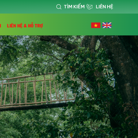
TÌM KIẾM
LIÊN HỆ
I
LIÊN HỆ & HỖ TRỢ