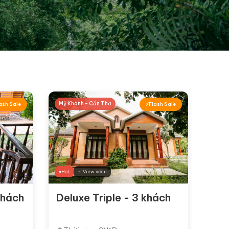
Mỹ Khánh - Cần Thơ
ash Sale
Flash Sale
Hot
∼ View vườn
khách
Deluxe Triple - 3 khách