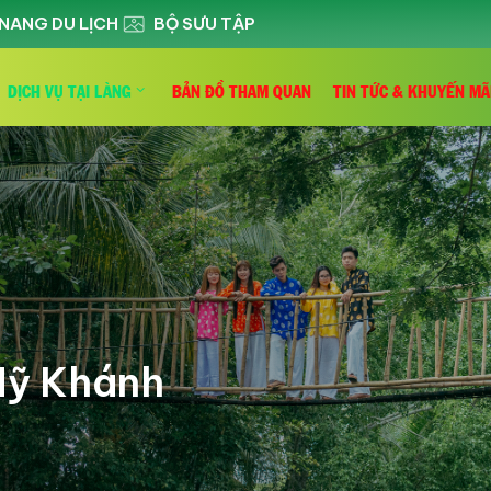
NANG DU LỊCH
BỘ SƯU TẬP
DỊCH VỤ TẠI LÀNG
BẢN ĐỒ THAM QUAN
TIN TỨC & KHUYẾN MÃ
Mỹ Khánh