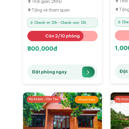
Thời 
Thời gian: 2N1Đ
Tặng
Tặng vé tham quan
🚢 Che
🚢 Check-in: 12h - Check-out: 12h
Còn 2/10 phòng
1,00
800,000đ
Đặt
Đặt phòng ngay
Mỹ Khánh - Cần Thơ
Mỹ Khán
Flash Sale