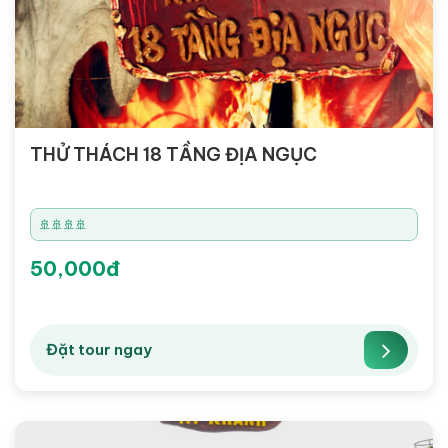
THỬ THÁCH 18 TẦNG ĐỊA NGỤC
🚢🚢🚢🚢
50,000đ
Đặt tour ngay