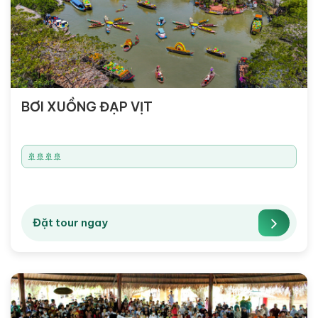
BƠI XUỒNG ĐẠP VỊT
🚢🚢🚢🚢
Đặt tour ngay