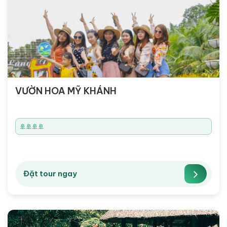
VƯỜN HOA MỸ KHÁNH
🚢🚢🚢🚢
Đặt tour ngay