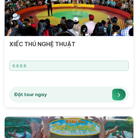
XIẾC THÚ NGHỆ THUẬT
🚢🚢🚢🚢
Đặt tour ngay