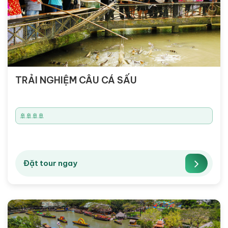
TRẢI NGHIỆM CÂU CÁ SẤU
🚢🚢🚢🚢
Đặt tour ngay