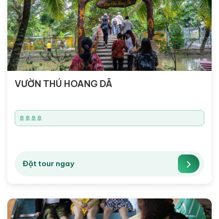
VƯỜN THÚ HOANG DÃ
🚢🚢🚢🚢
Đặt tour ngay