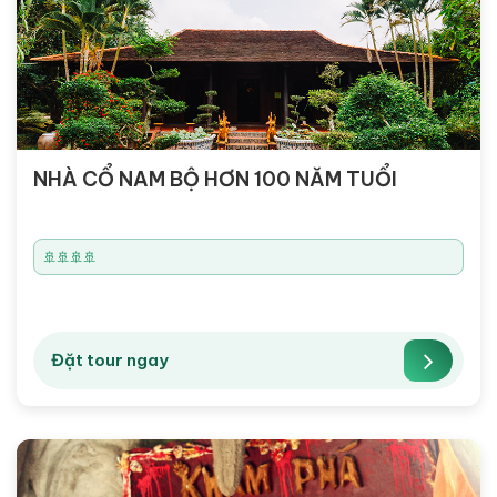
NHÀ CỔ NAM BỘ HƠN 100 NĂM TUỔI
🚢🚢🚢🚢
Đặt tour ngay