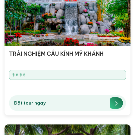
TRẢI NGHIỆM CẦU KÍNH MỸ KHÁNH
🚢🚢🚢🚢
Đặt tour ngay