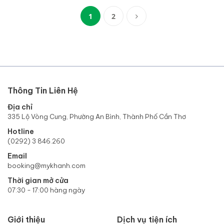
1
2
(current)
Thông Tin Liên Hệ
Địa chỉ
335 Lộ Vòng Cung, Phường An Bình, Thành Phố Cần Thơ
Hotline
(0292) 3 846.260
Email
booking@mykhanh.com
Thời gian mở cửa
07:30 - 17:00 hàng ngày
Giới thiệu
Dịch vụ tiện ích