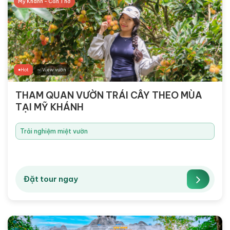
Mỹ Khánh - Cần Thơ
Hot
∼ View vườn
THAM QUAN VƯỜN TRÁI CÂY THEO MÙA
TẠI MỸ KHÁNH
Trải nghiệm miệt vườn
Đặt tour ngay