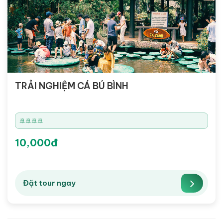
TRẢI NGHIỆM CÁ BÚ BÌNH
🚢🚢🚢🚢
10,000đ
Đặt tour ngay