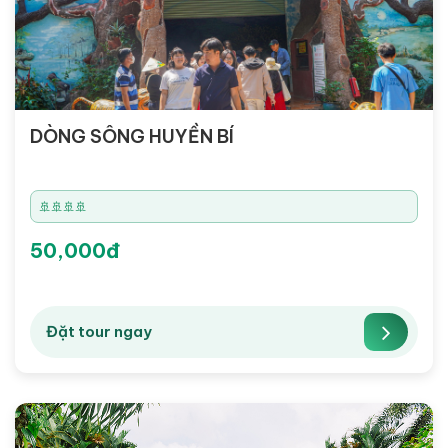
DÒNG SÔNG HUYỀN BÍ
🚢🚢🚢🚢
50,000đ
Đặt tour ngay