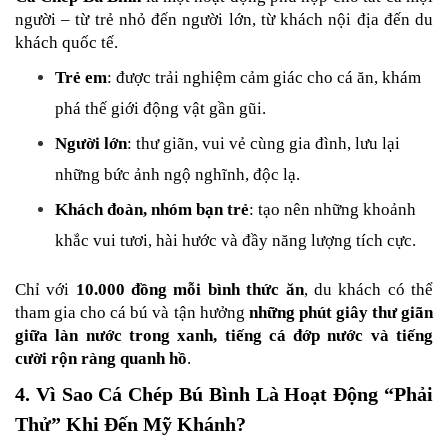
người – từ trẻ nhỏ đến người lớn, từ khách nội địa đến du 
khách quốc tế.
Trẻ em
: được trải nghiệm cảm giác cho cá ăn, khám 
phá thế giới động vật gần gũi.
Người lớn
: thư giãn, vui vẻ cùng gia đình, lưu lại 
những bức ảnh ngộ nghĩnh, độc lạ.
Khách đoàn, nhóm bạn trẻ
: tạo nên những khoảnh 
khắc vui tươi, hài hước và đầy năng lượng tích cực.
Chỉ với 
10.000 đồng mỗi bình thức ăn
, du khách có thể 
tham gia cho cá bú và tận hưởng 
những phút giây thư giãn 
giữa làn nước trong xanh, tiếng cá đớp nước và tiếng 
cười rộn ràng quanh hồ
.
4. Vì Sao Cá Chép Bú Bình Là Hoạt Động “Phải 
Thử” Khi Đến Mỹ Khánh?