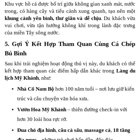
Khu vực hồ cá được bố trí giữa không gian xanh mát, nước 
trong, có hàng cây và tiểu cảnh xung quanh, tạo nên một 
khung cảnh yên bình, thư giãn và dễ chịu
. Du khách vừa 
vui chơi, vừa tận hưởng không khí trong lành đặc trưng 
của miền Tây sông nước.
5. Gợi Ý Kết Hợp Tham Quan Cùng Cá Chép 
Bú Bình
Sau khi trải nghiệm hoạt động thú vị này, du khách có thể 
kết hợp tham quan các điểm hấp dẫn khác trong 
Làng du 
lịch Mỹ Khánh
, như:
Nhà Cổ Nam Bộ
 hơn 100 năm tuổi – nơi lưu giữ kiến 
trúc và câu chuyện văn hóa xưa.
Vườn Hoa Mỹ Khánh
 – thiên đường check-in với 
hơn 30 loài hoa rực rỡ.
Đua chó địa hình
, 
câu cá sấu
, 
massage cá
, 
18 tầng 
địa ngục
 – những trò chơi hấp dẫn, độc đáo.