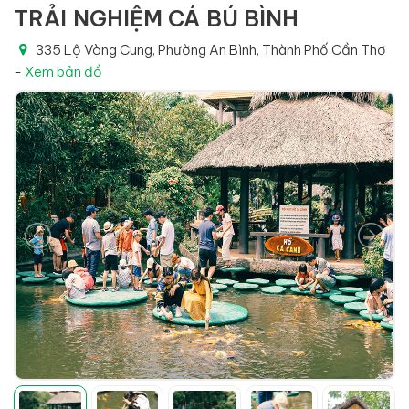
TRẢI NGHIỆM CÁ BÚ BÌNH
335 Lộ Vòng Cung, Phường An Bình, Thành Phố Cần Thơ
-
Xem bản đồ