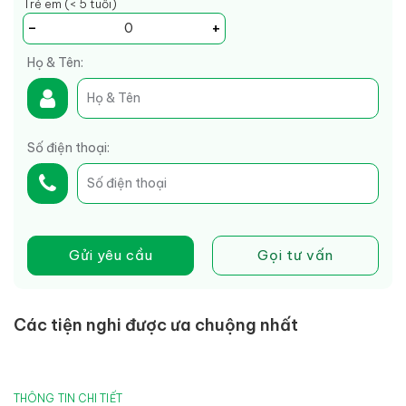
Trẻ em (< 5 tuổi)
-
+
Họ & Tên:
Số điện thoại:
Gửi yêu cầu
Gọi tư vấn
Các tiện nghi được ưa chuộng nhất
THÔNG TIN CHI TIẾT