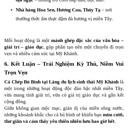
Nhà hàng Hoa Sen, Hương Cau, Thủy Tạ
 – nơi 
thưởng thức ẩm thực đậm đà hương vị miền Tây.
Mỗi hoạt động là một 
mảnh ghép đặc sắc của văn hóa – 
giải trí – giáo dục
, góp phần tạo nên một chuyến đi trọn 
vẹn và nhiều cảm xúc tại Mỹ Khánh.
6. Kết Luận – Trải Nghiệm Kỳ Thú, Niềm Vui 
Trọn Vẹn
Cá Chép Bú Bình tại Làng du lịch sinh thái Mỹ Khánh
 là 
một trong những hoạt động độc đáo bậc nhất miền Tây, 
vừa mang tính giải trí, vừa có giá trị giáo dục và gắn kết 
cộng đồng.
Giữa không gian mộc mạc, giản dị của miền sông nước, 
những khoảnh khắc cho cá bú bình sẽ khiến bạn 
mỉm cười, 
thư giãn và cảm thấy yêu thiên nhiên hơn bao giờ hết
.