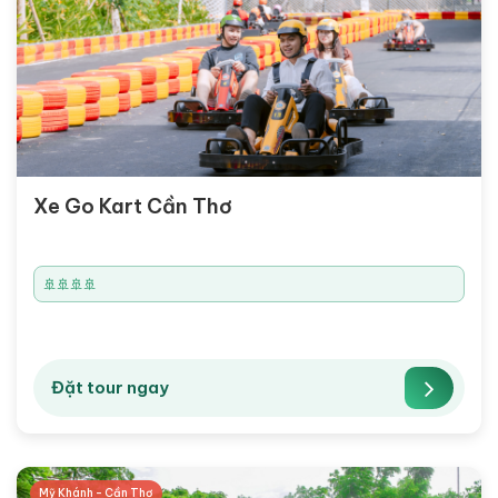
Xe Go Kart Cần Thơ
🚢🚢🚢🚢
Đặt tour ngay
Mỹ Khánh - Cần Thơ