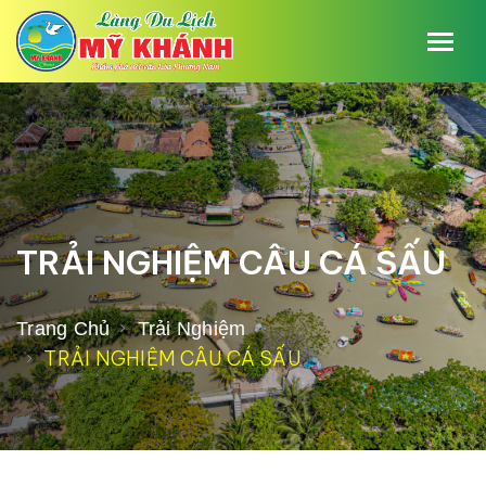
TRẢI NGHIỆM CÂU CÁ SẤU
Trang Chủ
Trải Nghiệm
TRẢI NGHIỆM CÂU CÁ SẤU