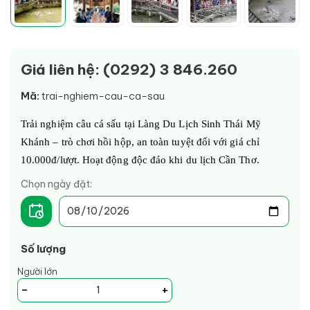
Giá liên hệ: (0292) 3 846.260
Mã:
trai-nghiem-cau-ca-sau
Trải nghiệm câu cá sấu tại Làng Du Lịch Sinh Thái Mỹ 
Khánh – trò chơi hồi hộp, an toàn tuyệt đối với giá chỉ 
10.000đ/lượt. Hoạt động độc đáo khi du lịch Cần Thơ.
Chọn ngày đặt:
Số lượng
Người lớn
-
+