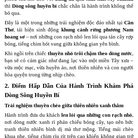
thì 
Dòng sông huyền bí
 chắc chắn là hành trình không thể 
bỏ qua.
Đây là một trong những trải nghiệm độc đáo nhất tại 
Cần 
Thơ
, tái hiện sinh động 
khung cảnh rừng phương Nam 
hoang sơ
 – nơi những con rạch nhỏ len lỏi qua tán cây rợp 
bóng, tiếng chim hót vang giữa không gian yên bình.
Khi ngồi trên chiếc 
thuyền nhỏ trôi chậm theo dòng nước
, 
bạn sẽ có cảm giác như đang lạc vào một miền Tây xưa – 
vừa mộc mạc, vừa huyền ảo, nơi thiên nhiên và con người 
hòa quyện trong từng nhịp chèo.
2. Điểm Hấp Dẫn Của Hành Trình Khám Phá 
Dòng Sông Huyền Bí
Trải nghiệm thuyền chèo giữa thiên nhiên xanh thẳm
Hành trình đưa du khách 
len lỏi qua những con rạch nhỏ
, 
nơi dòng nước xanh rì phản chiếu bóng cây, tạo nên bức 
tranh thiên nhiên bình dị mà thơ mộng. Tiếng mái chèo 
khua nhẹ, tiếng chim ríu rít trên cao khiến không gian trở 