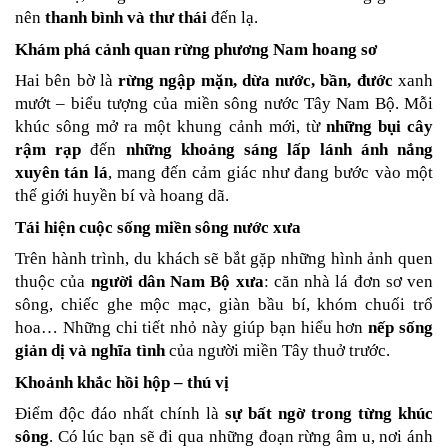
nên 
thanh bình và thư thái
 đến lạ.
Khám phá cảnh quan rừng phương Nam hoang sơ
Hai bên bờ là 
rừng ngập mặn, dừa nước, bần, đước
 xanh 
mướt – biểu tượng của miền sông nước Tây Nam Bộ. Mỗi 
khúc sông mở ra một khung cảnh mới, từ 
những bụi cây 
rậm rạp
 đến 
những khoảng sáng lấp lánh ánh nắng 
xuyên tán lá
, mang đến cảm giác như đang bước vào một 
thế giới huyền bí và hoang dã.
Tái hiện cuộc sống miền sông nước xưa
Trên hành trình, du khách sẽ bắt gặp những hình ảnh quen 
thuộc của 
người dân Nam Bộ xưa
: căn nhà lá đơn sơ ven 
sông, chiếc ghe mộc mạc, giàn bầu bí, khóm chuối trổ 
hoa… Những chi tiết nhỏ này giúp bạn hiểu hơn 
nếp sống 
giản dị và nghĩa tình
 của người miền Tây thuở trước.
Khoảnh khắc hồi hộp – thú vị
Điểm độc đáo nhất chính là 
sự bất ngờ trong từng khúc 
sông
. Có lúc bạn sẽ đi qua những đoạn rừng âm u, nơi ánh 