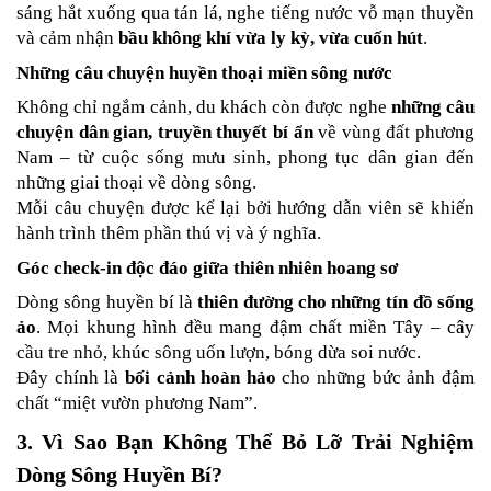
sáng hắt xuống qua tán lá, nghe tiếng nước vỗ mạn thuyền 
và cảm nhận 
bầu không khí vừa ly kỳ, vừa cuốn hút
.
Những câu chuyện huyền thoại miền sông nước
Không chỉ ngắm cảnh, du khách còn được nghe 
những câu 
chuyện dân gian, truyền thuyết bí ẩn
 về vùng đất phương 
Nam – từ cuộc sống mưu sinh, phong tục dân gian đến 
những giai thoại về dòng sông.
Mỗi câu chuyện được kể lại bởi hướng dẫn viên sẽ khiến 
hành trình thêm phần thú vị và ý nghĩa.
Góc check-in độc đáo giữa thiên nhiên hoang sơ
Dòng sông huyền bí là 
thiên đường cho những tín đồ sống 
ảo
. Mọi khung hình đều mang đậm chất miền Tây – cây 
cầu tre nhỏ, khúc sông uốn lượn, bóng dừa soi nước.
Đây chính là 
bối cảnh hoàn hảo
 cho những bức ảnh đậm 
chất “miệt vườn phương Nam”.
3. Vì Sao Bạn Không Thể Bỏ Lỡ Trải Nghiệm 
Dòng Sông Huyền Bí?