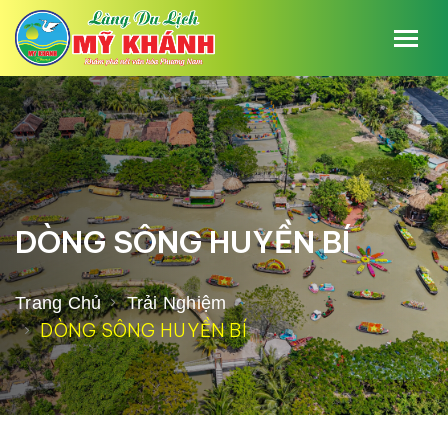
DÒNG SÔNG HUYỀN BÍ
Trang Chủ
Trải Nghiệm
DÒNG SÔNG HUYỀN BÍ