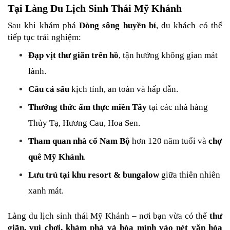
Tại Làng Du Lịch Sinh Thái Mỹ Khánh
Sau khi khám phá 
Dòng sông huyền bí
, du khách có thể 
tiếp tục trải nghiệm:
Đạp vịt thư giãn trên hồ
, tận hưởng không gian mát 
lành.
Câu cá sấu
 kịch tính, an toàn và hấp dẫn.
Thưởng thức ẩm thực miền Tây
 tại các nhà hàng 
Thủy Tạ, Hương Cau, Hoa Sen.
Tham quan nhà cổ Nam Bộ
 hơn 120 năm tuổi và 
chợ 
quê Mỹ Khánh
.
Lưu trú tại khu resort & bungalow
 giữa thiên nhiên 
xanh mát.
Làng du lịch sinh thái Mỹ Khánh – nơi bạn vừa có thể 
thư 
giãn, vui chơi, khám phá và hòa mình vào nét văn hóa 