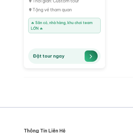
Thời gian: Custom tour
Tặng vé tham quan
🔥 Sân cỏ, nhà hàng, khu chơi team
LỚN 🔥
Đặt tour ngay
Thông Tin Liên Hệ