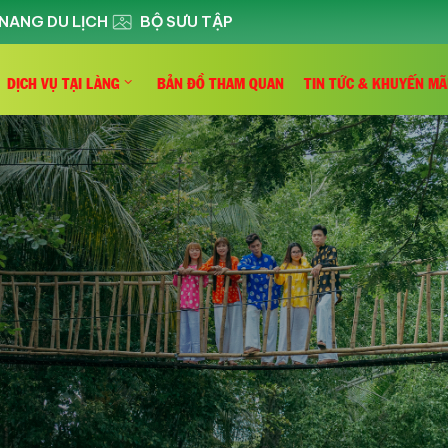
NANG DU LỊCH
BỘ SƯU TẬP
DỊCH VỤ TẠI LÀNG
BẢN ĐỒ THAM QUAN
TIN TỨC & KHUYẾN MÃ