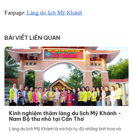
Fanpage:
 Làng du lịch Mỹ Khánh
BÀI VIẾT LIÊN QUAN
Kinh nghiệm thăm làng du lịch Mỹ Khánh -
Nam Bộ thu nhỏ tại Cần Thơ
Làng du lịch Mỹ Khánh là nơi hội tụ đủ những tinh hoa và