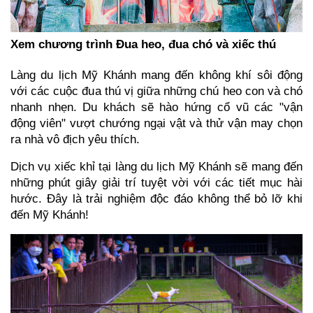
Xem chương trình Đua heo, đua chó và xiếc thú
Làng du lịch Mỹ Khánh mang đến không khí sôi động 
với các cuộc đua thú vị giữa những chú heo con và chó 
nhanh nhẹn. Du khách sẽ hào hứng cổ vũ các "vận 
động viên" vượt chướng ngại vật và thử vận may chọn 
ra nhà vô địch yêu thích.
Dịch vụ xiếc khỉ tại làng du lịch Mỹ Khánh sẽ mang đến 
những phút giây giải trí tuyệt vời với các tiết mục hài 
hước. Đây là trải nghiệm độc đáo không thể bỏ lỡ khi 
đến Mỹ Khánh!