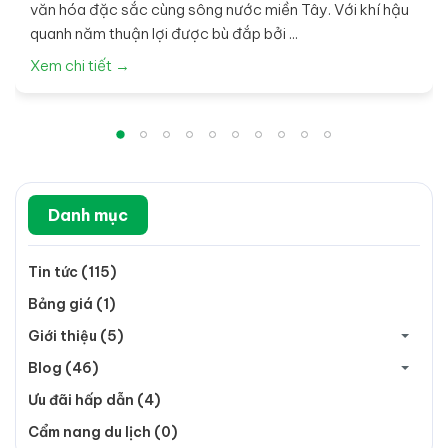
văn hóa đặc sắc cùng sông nước miền Tây. Với khí hậu
quanh năm thuận lợi được bù đắp bởi ...
Xem chi tiết →
Danh mục
Tin tức (115)
Bảng giá (1)
Giới thiệu (5)
Blog (46)
Ưu đãi hấp dẫn (4)
Cẩm nang du lịch (0)