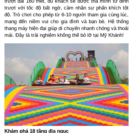
trượt dài 160 mét, du khách sẽ được thả mình từ đỉnh 
trượt với tốc độ bất ngờ, cảm nhận sự phấn khích tột 
độ. Trò chơi cho phép từ 6-10 người tham gia cùng lúc, 
mang đến niềm vui cho gia đình và bạn bè. Hệ thống 
thang máy hiện đại giúp di chuyển nhanh chóng và thoải 
mái. Đây là trải nghiệm không thể bỏ lỡ tại Mỹ Khánh!
Khám phá 18 tầng địa ngục