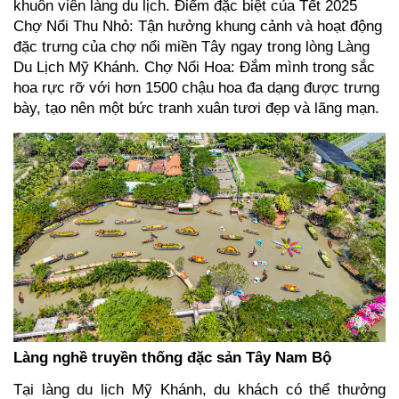
khuôn viên làng du lịch. Điểm đặc biệt của Tết 2025 
Chợ Nổi Thu Nhỏ: Tận hưởng khung cảnh và hoạt động 
đặc trưng của chợ nổi miền Tây ngay trong lòng Làng 
Du Lịch Mỹ Khánh. Chợ Nổi Hoa: Đắm mình trong sắc 
hoa rực rỡ với hơn 1500 chậu hoa đa dạng được trưng 
bày, tạo nên một bức tranh xuân tươi đẹp và lãng mạn.
Làng nghề truyền thống đặc sản Tây Nam Bộ
Tại làng du lịch Mỹ Khánh, du khách có thể thưởng 