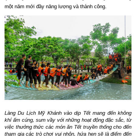
một năm mới đầy năng lượng và thành công.
Làng Du Lịch Mỹ Khánh vào dịp Tết mang đến không 
khí ấm cúng, sum vầy với những hoạt động đặc sắc, từ 
việc thưởng thức các món ăn Tết truyền thống cho đến 
tham gia các trò chơi vui nhộn, hứa hẹn sẽ là điểm đến 