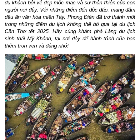
du khách bởi vẻ đẹp mộc mạc và sự thân thiện của con 
người nơi đây. Với những điểm đến độc đáo, mang đậm 
dấu ấn văn hóa miền Tây, Phong Điền đã trở thành một 
trong những điểm du lịch không thể bỏ qua tại du lịch 
Cần Thơ tết 2025. Hãy cùng khám phá Làng du lịch 
sinh thái Mỹ Khánh, tại nơi đây để hành trình của bạn 
thêm trọn vẹn và đáng nhớ!