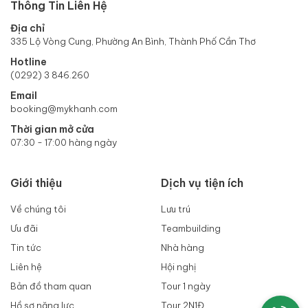
Thông Tin Liên Hệ
Địa chỉ
335 Lộ Vòng Cung, Phường An Bình, Thành Phố Cần Thơ
Hotline
(0292) 3 846.260
Email
booking@mykhanh.com
Thời gian mở cửa
07:30 - 17:00 hàng ngày
Giới thiệu
Dịch vụ tiện ích
Về chúng tôi
Lưu trú
Ưu đãi
Teambuilding
Tin tức
Nhà hàng
Liên hệ
Hội nghị
Bản đồ tham quan
Tour 1 ngày
Hồ sơ năng lực
Tour 2N1Đ