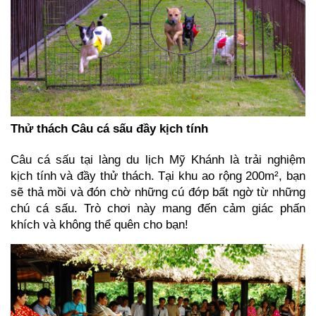
Thử thách Câu cá sấu đầy kịch tính
Câu cá sấu tại làng du lịch Mỹ Khánh là trải nghiệm 
kịch tính và đầy thử thách. Tại khu ao rộng 200m², bạn 
sẽ thả mồi và đón chờ những cú đớp bất ngờ từ những 
chú cá sấu. Trò chơi này mang đến cảm giác phấn 
khích và không thể quên cho bạn!