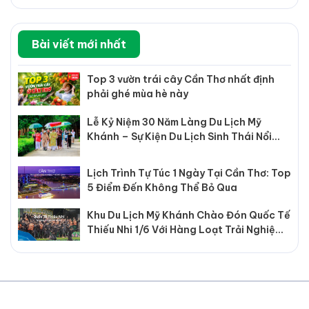
Bài viết mới nhất
Top 3 vườn trái cây Cần Thơ nhất định
phải ghé mùa hè này
Lễ Kỷ Niệm 30 Năm Làng Du Lịch Mỹ
Khánh – Sự Kiện Du Lịch Sinh Thái Nổi
Bật Tại Cần Thơ
Lịch Trình Tự Túc 1 Ngày Tại Cần Thơ: Top
5 Điểm Đến Không Thể Bỏ Qua
Khu Du Lịch Mỹ Khánh Chào Đón Quốc Tế
Thiếu Nhi 1/6 Với Hàng Loạt Trải Nghiệm
Hấp Dẫn