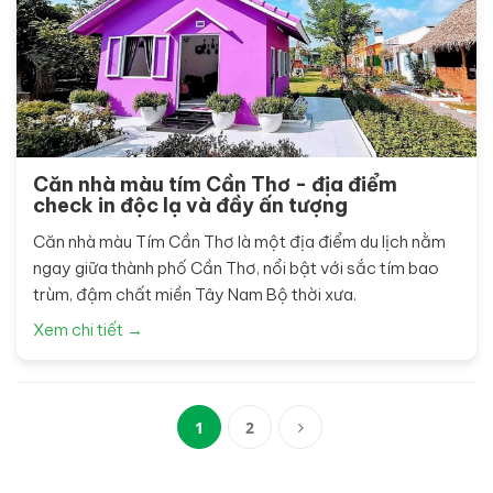
Căn nhà màu tím Cần Thơ - địa điểm
check in độc lạ và đầy ấn tượng
Căn nhà màu Tím Cần Thơ là một địa điểm du lịch nằm
ngay giữa thành phố Cần Thơ, nổi bật với sắc tím bao
trùm, đậm chất miền Tây Nam Bộ thời xưa.
Xem chi tiết →
1
2
(current)