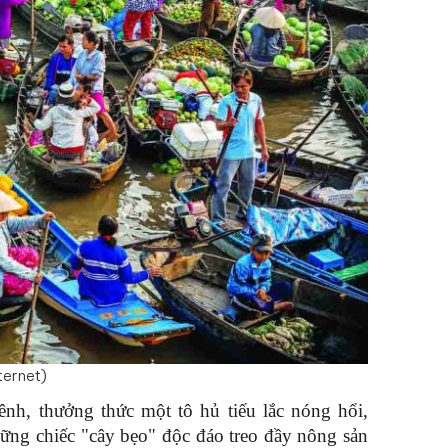
ternet)
nh, thưởng thức một tô hủ tiếu lắc nóng hổi, 
g chiếc "cây bẹo" độc đáo treo đầy nông sản 