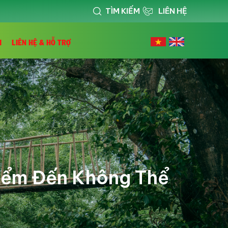
TÌM KIẾM
LIÊN HỆ
I
LIÊN HỆ & HỖ TRỢ
Điểm Đến Không Thể