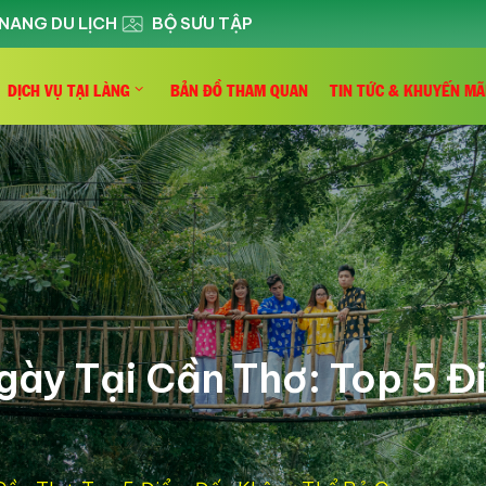
NANG DU LỊCH
BỘ SƯU TẬP
DỊCH VỤ TẠI LÀNG
BẢN ĐỒ THAM QUAN
TIN TỨC & KHUYẾN MÃ
 Ngày Tại Cần Thơ: Top 5 