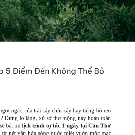
Top 5 Điểm Đến Không Thể Bỏ
ọt ngào của trái cây chín cây hay tiếng hò reo 
p? Đừng lo lắng, xứ sở thơ mộng này hoàn toàn 
sẽ bật mí 
lịch trình tự túc 1 ngày tại Cần Thơ
ẹn từ nét văn hóa sông nước miệt vườn mộc mạc 