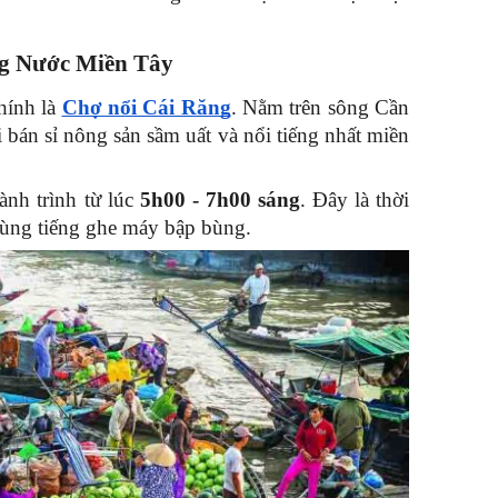
ng Nước Miền Tây
ính là 
Chợ nổi Cái Răng
. Nằm trên sông Cần 
án sỉ nông sản sầm uất và nổi tiếng nhất miền 
nh trình từ lúc 
5h00 - 7h00 sáng
. Đây là thời 
cùng tiếng ghe máy bập bùng.