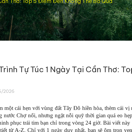
i Cần Thơ: Top 5 Điểm Đến Không Thể Bỏ Qua
 Trình Tự Túc 1 Ngày Tại Cần Thơ: 
6/2026
 một cái hẹn với vùng đất Tây Đô hiền hòa, thèm cái vị ng
ng nước Chợ nổi, nhưng ngặt nỗi quỹ thời gian quá eo hẹ
hinh phục trái tim bạn chỉ trong vòng 24 giờ. Bài viết này 
i tiết từ A-Z. Chỉ với 1 ngày duy nhất, bạn sẽ ôm trọn v