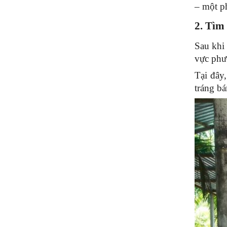
– một p
2. Tìm
Sau khi 
vực phư
Tại đây,
tráng bá