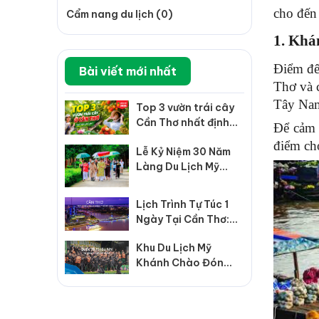
cho đến 
Cẩm nang du lịch (0)
1. Khá
Điểm đến
Bài viết mới nhất
Thơ và c
Tây Na
Top 3 vườn trái cây
Cần Thơ nhất định
Để cảm 
phải ghé mùa hè này
điểm ch
Lễ Kỷ Niệm 30 Năm
Làng Du Lịch Mỹ
Khánh – Sự Kiện Du
Lịch Sinh Thái Nổi
Lịch Trình Tự Túc 1
Bật Tại Cần Thơ
Ngày Tại Cần Thơ:
Top 5 Điểm Đến
Khu Du Lịch Mỹ
Không Thể Bỏ Qua
Khánh Chào Đón
Quốc Tế Thiếu Nhi
1/6 Với Hàng Loạt
Trải Nghiệm Hấp Dẫn