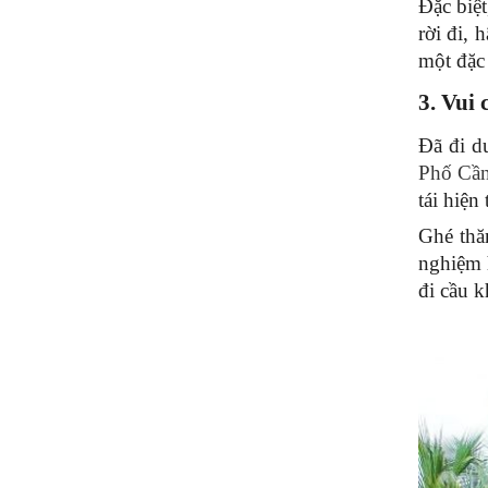
Đặc biệt
rời đi,
một đặc
3. Vui
Đã đi du
Phố Cầ
tái hiệ
Ghé thă
nghiệm 
đi cầu k