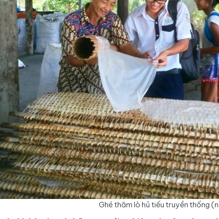
Ghé thăm lò hủ tiếu truyền thống (n