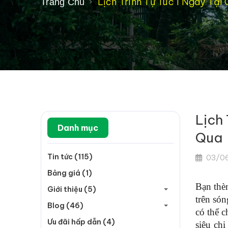
Lịch Trình Tự Túc 1 Ngày Tạ
Trang Chủ
Lịch
Danh mục
Qua
Tin tức (115)
03/0
Bảng giá (1)
Bạn thèm
Giới thiệu (5)
trên só
Blog (46)
có thể c
Ưu đãi hấp dẫn (4)
siêu ch