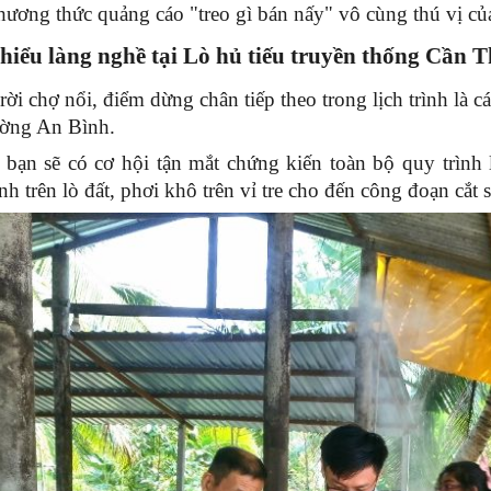
hương thức quảng cáo "treo gì bán nấy" vô cùng thú vị c
 hiểu làng nghề tại Lò hủ tiếu truyền thống Cần 
rời chợ nổi, điểm dừng chân tiếp theo trong lịch trình là cá
ờng An Bình.
 bạn sẽ có cơ hội tận mắt chứng kiến toàn bộ quy trình l
nh trên lò đất, phơi khô trên vỉ tre cho đến công đoạn cắt s