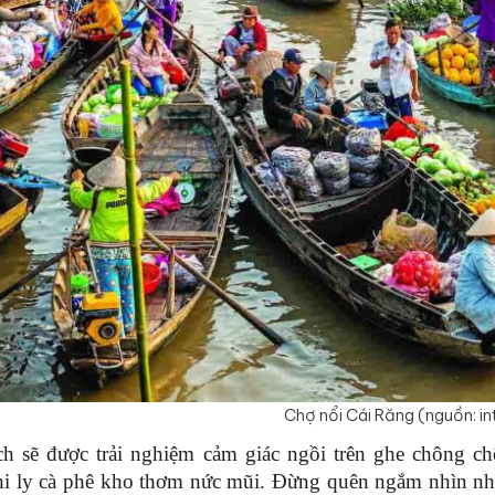
Chợ nổi Cái Răng (nguồn: in
h sẽ được trải nghiệm cảm giác ngồi trên ghe chông chê
i ly cà phê kho thơm nức mũi. Đừng quên ngắm nhìn nhữn