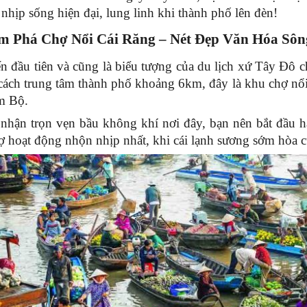
nhịp sống hiện đại, lung linh khi thành phố lên đèn! 
m Phá Chợ Nổi Cái Răng – Nét Đẹp Văn Hóa Sô
 đầu tiên và cũng là biểu tượng của du lịch xứ Tây Đô ch
ách trung tâm thành phố khoảng 6km, đây là khu chợ nổi b
m Bộ.
nhận trọn vẹn bầu không khí nơi đây, bạn nên bắt đầu hà
ợ hoạt động nhộn nhịp nhất, khi cái lạnh sương sớm hòa 