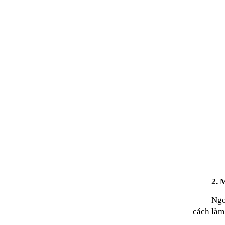
2. 
Ngo
cách làm