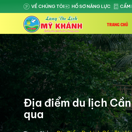
VỀ CHÚNG TÔI
HỒ SƠ NĂNG LỰC
CẨM 
TRANG CHỦ
Địa điểm du lịch Cầ
qua