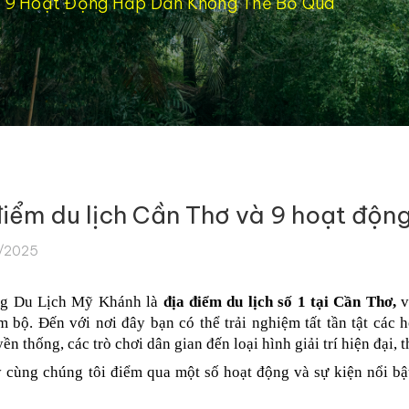
à 9 Hoạt Động Hấp Dẫn Không Thể Bỏ Qua
điểm du lịch Cần Thơ và 9 hoạt độn
/2025
g Du Lịch Mỹ Khánh là 
địa điểm du lịch số 1 tại Cần Thơ,
 
 bộ. Đến với nơi đây bạn có thể trải nghiệm tất tần tật các h
ền thống, các trò chơi dân gian đến loại hình giải trí hiện đại
 cùng chúng tôi điểm qua một số hoạt động và sự kiện nổi bậ