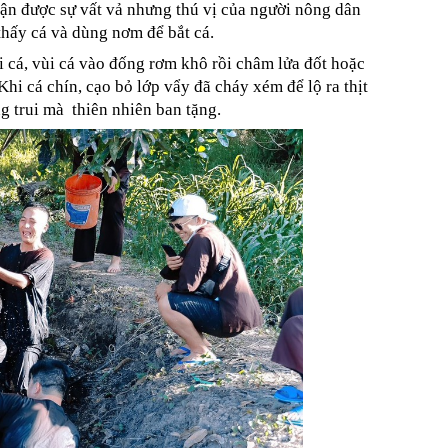
ận được sự vất vả nhưng thú vị của người nông dân 
thấy cá và dùng nơm để bắt cá.
 cá, vùi cá vào đống rơm khô rồi châm lửa đốt hoặc 
hi cá chín, cạo bỏ lớp vẩy đã cháy xém để lộ ra thịt 
 trui mà  thiên nhiên ban tặng.