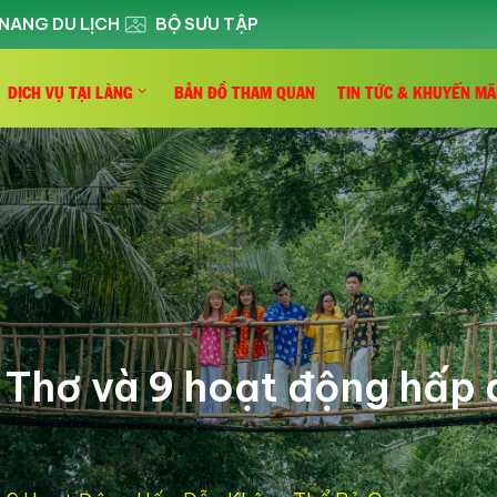
NANG DU LỊCH
BỘ SƯU TẬP
DỊCH VỤ TẠI LÀNG
BẢN ĐỒ THAM QUAN
TIN TỨC & KHUYẾN MÃ
n Thơ và 9 hoạt động hấp