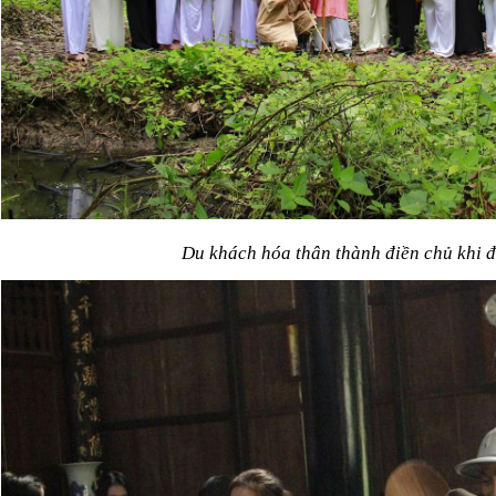
Du khách hóa thân thành điền chủ khi 